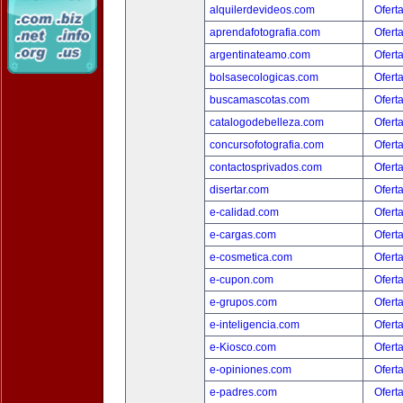
alquilerdevideos.com
Ofert
aprendafotografia.com
Ofert
argentinateamo.com
Ofert
bolsasecologicas.com
Ofert
buscamascotas.com
Ofert
catalogodebelleza.com
Ofert
concursofotografia.com
Ofert
contactosprivados.com
Ofert
disertar.com
Ofert
e-calidad.com
Ofert
e-cargas.com
Ofert
e-cosmetica.com
Ofert
e-cupon.com
Ofert
e-grupos.com
Ofert
e-inteligencia.com
Ofert
e-Kiosco.com
Ofert
e-opiniones.com
Ofert
e-padres.com
Ofert