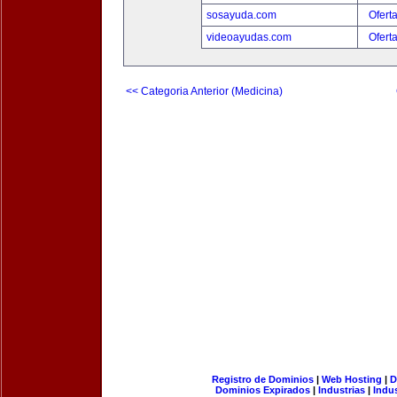
sosayuda.com
Ofert
videoayudas.com
Ofert
<< Categoria Anterior (Medicina)
Registro de Dominios
|
Web Hosting
|
D
Dominios Expirados
|
Industrias
|
Indu