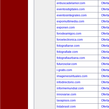
enbuscadelamor.com
Ofert
eventosdigitales.com
Ofert
eventosintegrales.com
Ofert
expomultimedia.com
Ofert
exponen.com
Ofert
forodeamigos.com
Ofert
foroelectronica.com
Ofert
fotografiarse.com
Ofert
fotografiate.com
Ofert
fotografiaurbana.com
Ofert
futurosolar.com
Ofert
i-gratis.com
Ofert
imagenesvirtuales.com
Ofert
infodirectorio.com
Ofert
informemundial.com
Ofert
innovarse.com
Ofert
lavapisos.com
Ofert
listabrasil.com
Ofert