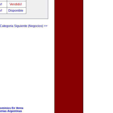
ar!
Vendido!
ar!
Disponible
Categoria Siguiente (Negocios) >>
ominios En Venta
strias Argentinas