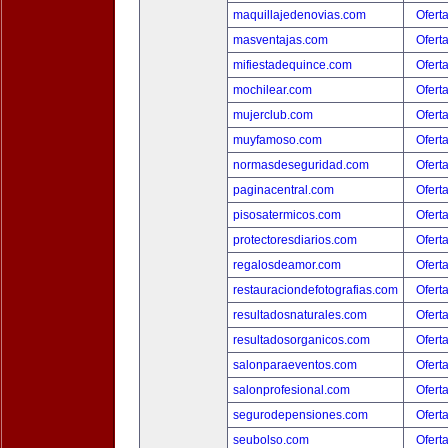
maquillajedenovias.com
Ofert
masventajas.com
Ofert
mifiestadequince.com
Ofert
mochilear.com
Ofert
mujerclub.com
Ofert
muyfamoso.com
Ofert
normasdeseguridad.com
Ofert
paginacentral.com
Ofert
pisosatermicos.com
Ofert
protectoresdiarios.com
Ofert
regalosdeamor.com
Ofert
restauraciondefotografias.com
Ofert
resultadosnaturales.com
Ofert
resultadosorganicos.com
Ofert
salonparaeventos.com
Ofert
salonprofesional.com
Ofert
segurodepensiones.com
Ofert
seubolso.com
Ofert