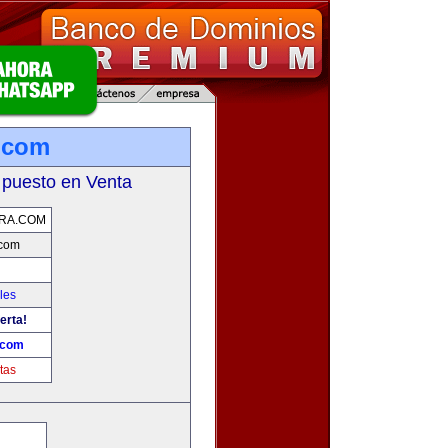
.com
 puesto en Venta
RA.COM
.com
les
erta!
.com
tas