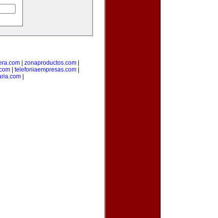
era.com
|
zonaproductos.com
|
.com
|
telefoniaempresas.com
|
aria.com
|