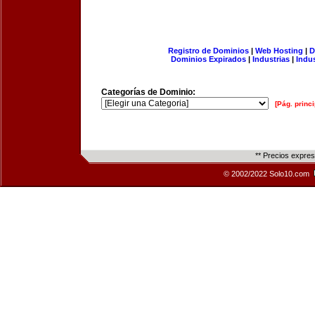
Registro de Dominios
|
Web Hosting
|
D
Dominios Expirados
|
Industrias
|
Indu
Categorías de Dominio:
[Pág. princi
** Precios expre
© 2002/2022 Solo10.com