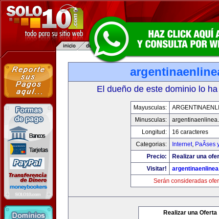
argentinaenlin
El dueño de este dominio lo ha
Mayusculas:
ARGENTINAENL
Minusculas:
argentinaenlinea
Longitud:
16 caracteres
Categorias:
Internet
,
PaÃ­ses 
Precio:
Realizar una ofer
Visitar!
argentinaenline
Serán consideradas ofer
Realizar una Oferta