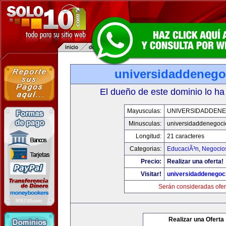
universidaddenego
El dueño de este dominio lo ha
Mayusculas:
UNIVERSIDADDENE
Minusculas:
universidaddenegoc
Longitud:
21 caracteres
Categorias:
EducaciÃ³n
,
Negocio
Precio:
Realizar una oferta!
Visitar!
universidaddenegoc
Serán consideradas ofer
Realizar una Oferta