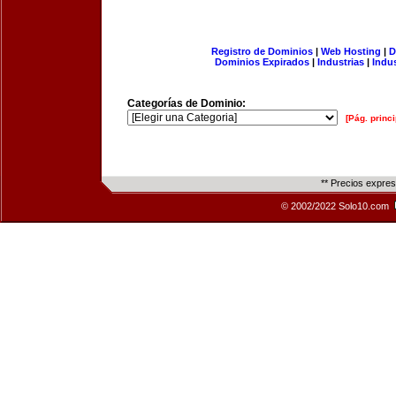
Registro de Dominios
|
Web Hosting
|
D
Dominios Expirados
|
Industrias
|
Indu
Categorías de Dominio:
[Pág. princi
** Precios expre
© 2002/2022 Solo10.com