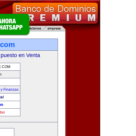
.com
 puesto en Venta
E.COM
m
 y Finanzas
ta!
om
tas