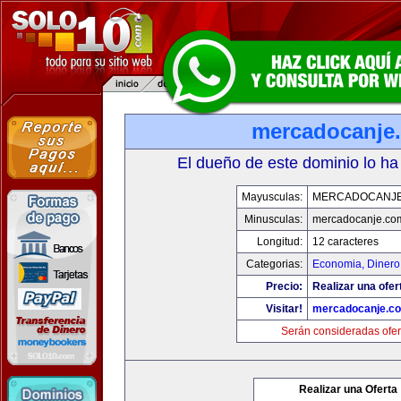
mercadocanje
El dueño de este dominio lo ha
Mayusculas:
MERCADOCANJ
Minusculas:
mercadocanje.co
Longitud:
12 caracteres
Categorias:
Economia, Dinero
Precio:
Realizar una ofer
Visitar!
mercadocanje.c
Serán consideradas ofer
Realizar una Oferta