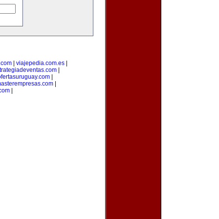
.com
|
viajepedia.com.es
|
trategiadeventas.com
|
ofertasuruguay.com
|
asterempresas.com
|
com
|