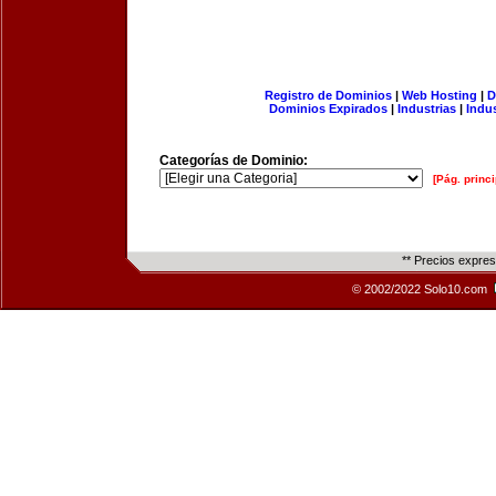
Registro de Dominios
|
Web Hosting
|
D
Dominios Expirados
|
Industrias
|
Indu
Categorías de Dominio:
[Pág. princi
** Precios expre
© 2002/2022 Solo10.com