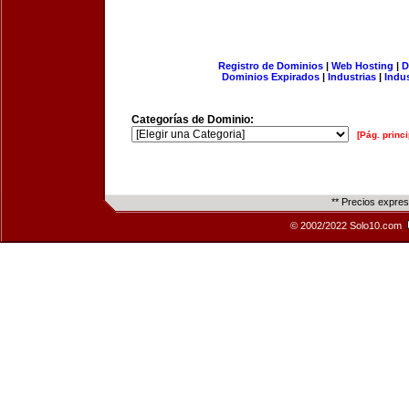
Registro de Dominios
|
Web Hosting
|
D
Dominios Expirados
|
Industrias
|
Indu
Categorías de Dominio:
[Pág. princi
** Precios expre
© 2002/2022 Solo10.com