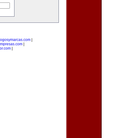
logosymarcas.com
|
empresas.com
|
or.com
|