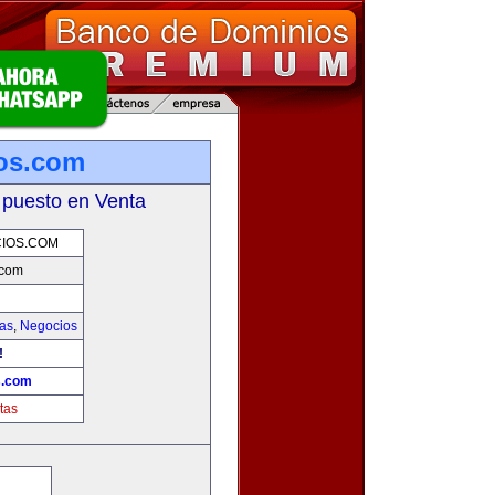
os.com
 puesto en Venta
IOS.COM
.com
ias
,
Negocios
!
s.com
tas