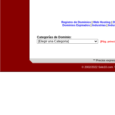
Registro de Dominios
|
Web Hosting
|
D
Dominios Expirados
|
Industrias
|
Indu
Categorías de Dominio:
[Pág. princi
** Precios expre
© 2002/2022 Solo10.com