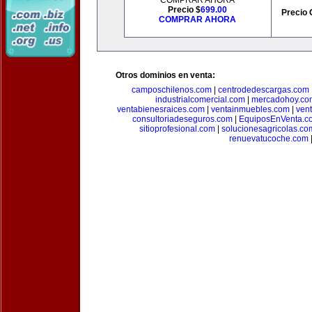
COMPRAR AHORA
Precio $
699.00
Precio 
COMPRAR AHORA
Otros dominios en venta:
camposchilenos.com
|
centrodedescargas.com
industrialcomercial.com
|
mercadohoy.co
ventabienesraices.com
|
ventainmuebles.com
|
ven
consultoriadeseguros.com
|
EquiposEnVenta.c
sitioprofesional.com
|
solucionesagricolas.co
renuevatucoche.com