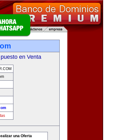
com
 puesto en Venta
R.COM
com
com
tas
ealizar una Oferta