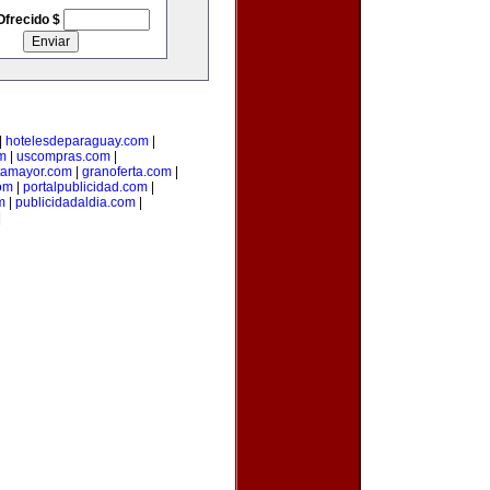
Ofrecido $
|
hotelesdeparaguay.com
|
m
|
uscompras.com
|
tamayor.com
|
granoferta.com
|
om
|
portalpublicidad.com
|
m
|
publicidadaldia.com
|
|