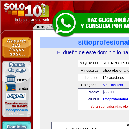
sitioprofesiona
El dueño de este dominio lo ha
Mayusculas:
SITIOPROFESI
Minusculas:
sitioprofesional
Longitud:
16 caracteres
Categorias:
Sin Clasificar
Precio:
$650.00
Visitar!
sitioprofesiona
Serán consideradas ofer
R