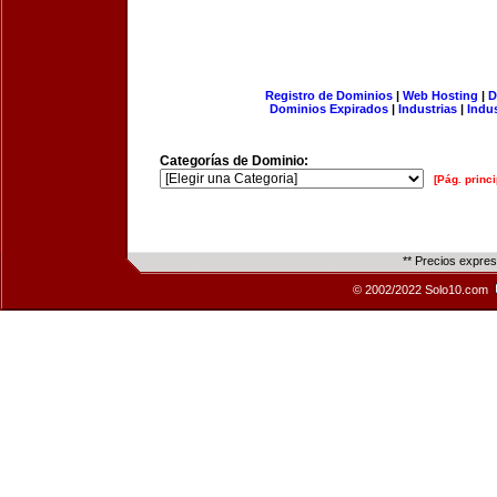
Registro de Dominios
|
Web Hosting
|
D
Dominios Expirados
|
Industrias
|
Indu
Categorías de Dominio:
[Pág. princi
** Precios expre
© 2002/2022 Solo10.com