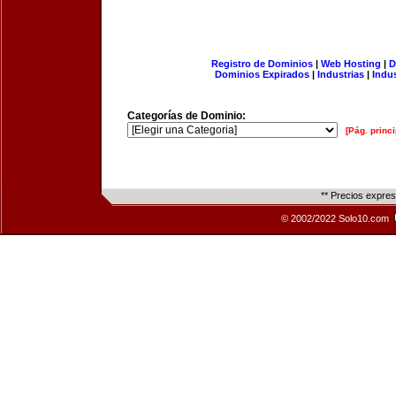
Registro de Dominios
|
Web Hosting
|
D
Dominios Expirados
|
Industrias
|
Indu
Categorías de Dominio:
[Pág. princi
** Precios expre
© 2002/2022 Solo10.com