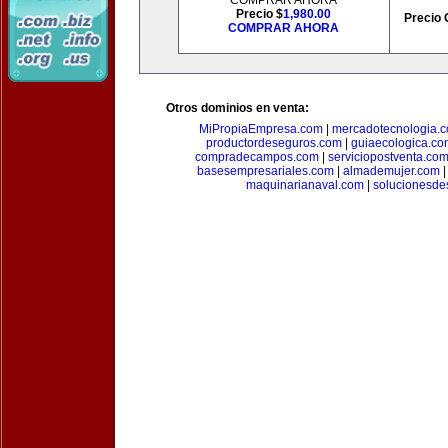
COMPRAR AHORA
Precio $
1,980.00
Precio 
COMPRAR AHORA
Otros dominios en venta:
MiPropiaEmpresa.com
|
mercadotecnologia.
productordeseguros.com
|
guiaecologica.co
compradecampos.com
|
serviciopostventa.co
basesempresariales.com
|
almademujer.com
maquinarianaval.com
|
solucionesde