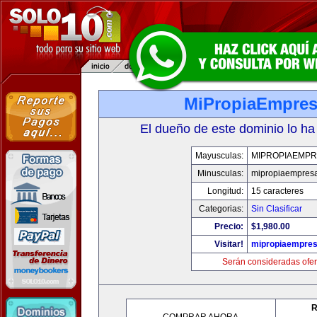
MiPropiaEmpre
El dueño de este dominio lo ha
Mayusculas:
MIPROPIAEMPR
Minusculas:
mipropiaempres
Longitud:
15 caracteres
Categorias:
Sin Clasificar
Precio:
$1,980.00
Visitar!
mipropiaempre
Serán consideradas ofer
R