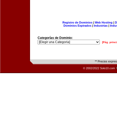
Registro de Dominios
|
Web Hosting
|
D
Dominios Expirados
|
Industrias
|
Indu
Categorías de Dominio:
[Pág. princi
** Precios expre
© 2002/2022 Solo10.com