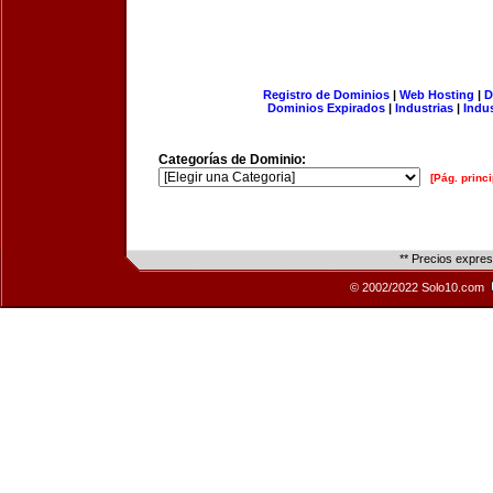
Registro de Dominios
|
Web Hosting
|
D
Dominios Expirados
|
Industrias
|
Indu
Categorías de Dominio:
[Pág. princi
** Precios expre
© 2002/2022 Solo10.com