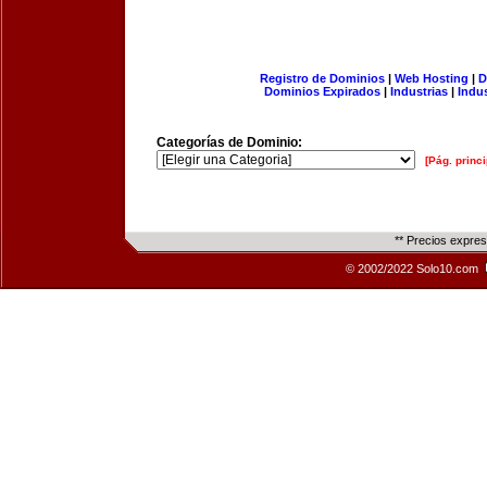
Registro de Dominios
|
Web Hosting
|
D
Dominios Expirados
|
Industrias
|
Indu
Categorías de Dominio:
[Pág. princi
** Precios expre
© 2002/2022 Solo10.com