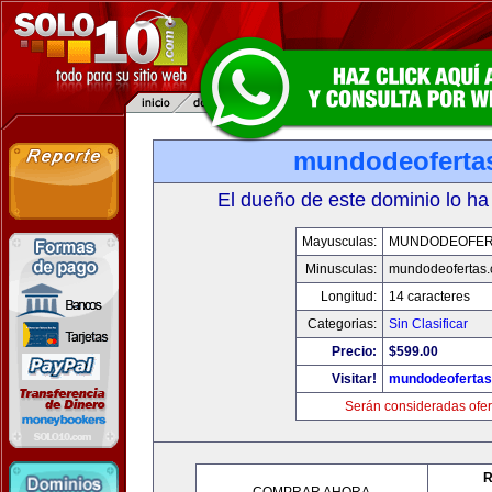
mundodeoferta
El dueño de este dominio lo ha
Mayusculas:
MUNDODEOFER
Minusculas:
mundodeofertas
Longitud:
14 caracteres
Categorias:
Sin Clasificar
Precio:
$599.00
Visitar!
mundodeoferta
Serán consideradas ofer
R