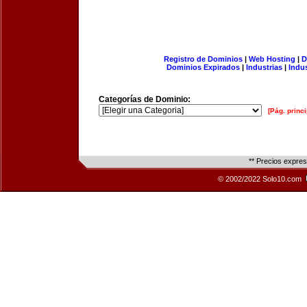
Registro de Dominios
|
Web Hosting
|
D
Dominios Expirados
|
Industrias
|
Indu
Categorías de Dominio:
[Pág. princi
** Precios expre
© 2002/2022 Solo10.com