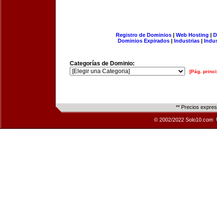
Registro de Dominios
|
Web Hosting
|
D
Dominios Expirados
|
Industrias
|
Indu
Categorías de Dominio:
[Pág. princi
** Precios expre
© 2002/2022 Solo10.com