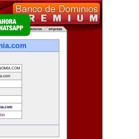
mia.com
NOMIA.COM
ia.com
ia.com
tas