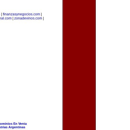
m
|
finanzasynegocios.com
|
nal.com
|
zonadevinos.com
|
ominios En Venta
strias Argentinas