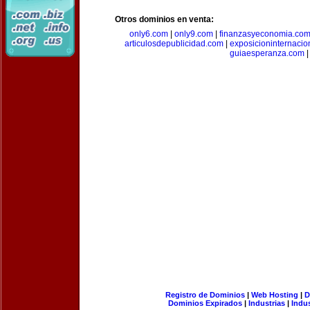
Otros dominios en venta:
only6.com
|
only9.com
|
finanzasyeconomia.co
articulosdepublicidad.com
|
exposicioninternacio
guiaesperanza.com
|
Registro de Dominios
|
Web Hosting
|
D
Dominios Expirados
|
Industrias
|
Indu