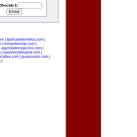
Ofrecido $
com
|
fabricadetornillos.com
|
m
|
inmueblesvip.com
|
|
agendadenegocios.com
|
m
|
asesoresdesalud.com
|
cativa.com
|
guiarosario.com
|
m
|