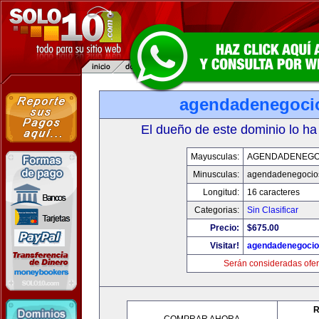
agendadenegoci
El dueño de este dominio lo ha
Mayusculas:
AGENDADENEGO
Minusculas:
agendadenegocio
Longitud:
16 caracteres
Categorias:
Sin Clasificar
Precio:
$675.00
Visitar!
agendadenegoci
Serán consideradas ofer
R