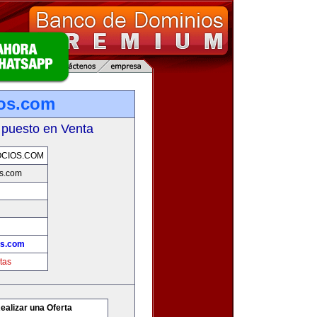
os.com
 puesto en Venta
CIOS.COM
s.com
os.com
tas
ealizar una Oferta