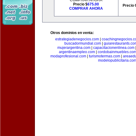
COMPRAR AHORA
Precio $
675.00
Precio 
COMPRAR AHORA
Otros dominios en venta:
estrategiadenegocios.com
|
coachingnegocios.
buscadormundial.com
|
guiarestaurants.co
mujerargentina.com
|
capacitacionenlinea.com
argentinaempleo.com
|
cordobainmuebles.co
modaprofesional.com
|
turismotermas.com
|
areaedu
modelopublicitaria.co