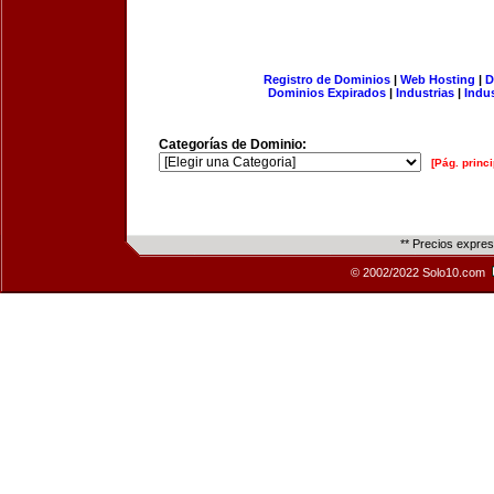
Registro de Dominios
|
Web Hosting
|
D
Dominios Expirados
|
Industrias
|
Indu
Categorías de Dominio:
[Pág. princi
** Precios expre
© 2002/2022 Solo10.com