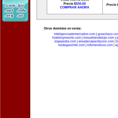
COMPRAR AHORA
Precio $
550.00
Precio 
COMPRAR AHORA
Otros dominios en venta:
inteligenciademercados.com
|
guiachaco.co
hotelesyresorts.com
|
inmueblesdelujo.com
|
p
viajepedia.com
|
areadecapacitacion.com
|
b
bodegaschile.com
|
infomendoza.com
|
a