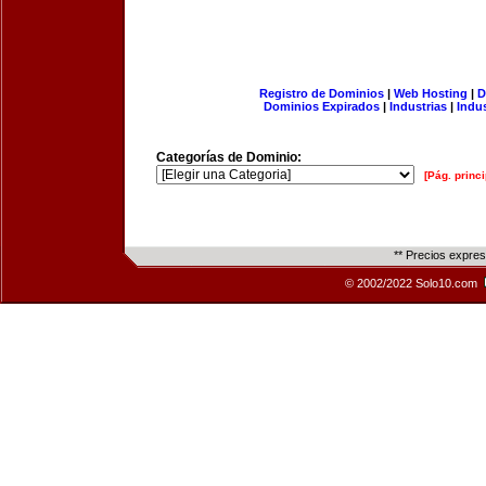
Registro de Dominios
|
Web Hosting
|
D
Dominios Expirados
|
Industrias
|
Indu
Categorías de Dominio:
[Pág. princi
** Precios expre
© 2002/2022 Solo10.com