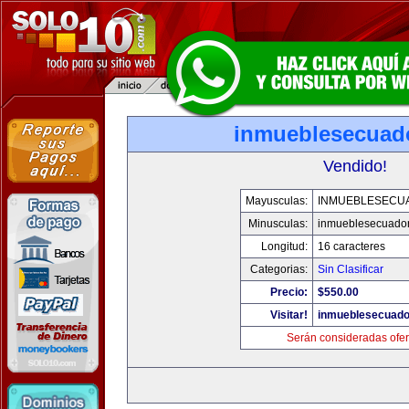
inmueblesecuad
Vendido!
Mayusculas:
INMUEBLESECU
Minusculas:
inmueblesecuado
Longitud:
16 caracteres
Categorias:
Sin Clasificar
Precio:
$550.00
Visitar!
inmueblesecuado
Serán consideradas ofer