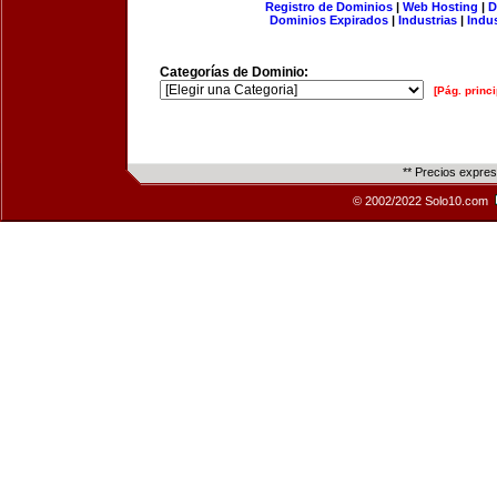
Registro de Dominios
|
Web Hosting
|
D
Dominios Expirados
|
Industrias
|
Indu
Categorías de Dominio:
[Pág. princi
** Precios expre
© 2002/2022 Solo10.com