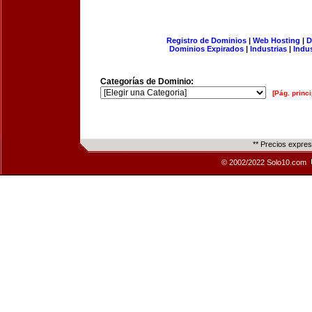
Registro de Dominios
|
Web Hosting
|
D
Dominios Expirados
|
Industrias
|
Indu
Categorías de Dominio:
[Pág. princi
** Precios expre
© 2002/2022 Solo10.com