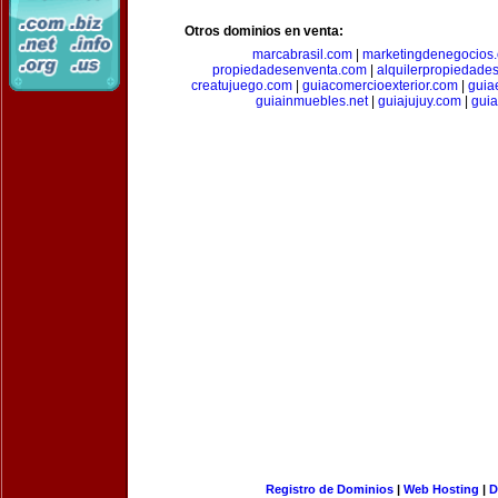
Otros dominios en venta:
marcabrasil.com
|
marketingdenegocios
propiedadesenventa.com
|
alquilerpropiedade
creatujuego.com
|
guiacomercioexterior.com
|
guiae
guiainmuebles.net
|
guiajujuy.com
|
gui
Registro de Dominios
|
Web Hosting
|
D