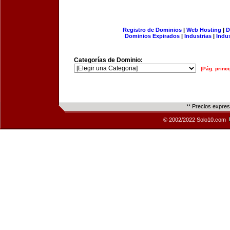
Registro de Dominios
|
Web Hosting
|
D
Dominios Expirados
|
Industrias
|
Indu
Categorías de Dominio:
[Pág. princi
** Precios expre
© 2002/2022 Solo10.com