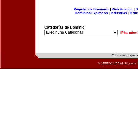
Registro de Dominios
|
Web Hosting
|
D
Dominios Expirados
|
Industrias
|
Indu
Categorías de Dominio:
[Pág. princi
** Precios expre
© 2002/2022 Solo10.com