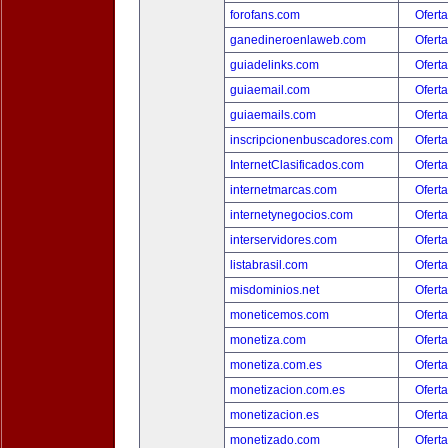
forofans.com
Oferta
ganedineroenlaweb.com
Oferta
guiadelinks.com
Oferta
guiaemail.com
Oferta
guiaemails.com
Oferta
inscripcionenbuscadores.com
Oferta
InternetClasificados.com
Oferta
internetmarcas.com
Oferta
internetynegocios.com
Oferta
interservidores.com
Oferta
listabrasil.com
Oferta
misdominios.net
Oferta
moneticemos.com
Oferta
monetiza.com
Oferta
monetiza.com.es
Oferta
monetizacion.com.es
Oferta
monetizacion.es
Oferta
monetizado.com
Oferta