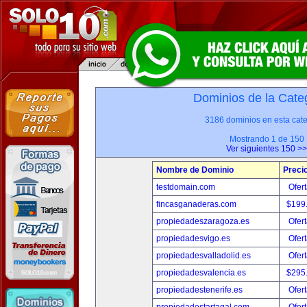
Dominios de la Categ
3186 dominios en esta cate
Mostrando 1 de 150
Ver siguientes 150 >>
Nombre de Dominio
Preci
testdomain.com
Ofert
fincasganaderas.com
$199
propiedadeszaragoza.es
Ofert
propiedadesvigo.es
Ofert
propiedadesvalladolid.es
Ofert
propiedadesvalencia.es
$295
propiedadestenerife.es
Ofert