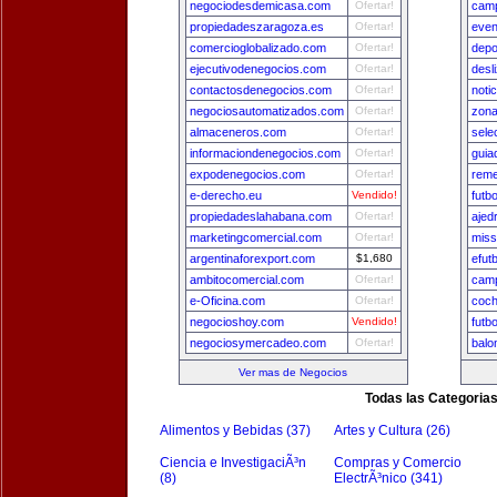
negociodesdemicasa.com
Ofertar!
camp
propiedadeszaragoza.es
Ofertar!
even
comercioglobalizado.com
Ofertar!
depo
ejecutivodenegocios.com
Ofertar!
desl
contactosdenegocios.com
Ofertar!
noti
negociosautomatizados.com
Ofertar!
zona
almaceneros.com
Ofertar!
sele
informaciondenegocios.com
Ofertar!
guia
expodenegocios.com
Ofertar!
reme
e-derecho.eu
Vendido!
futb
propiedadeslahabana.com
Ofertar!
ajed
marketingcomercial.com
Ofertar!
miss
argentinaforexport.com
$1,680
efut
ambitocomercial.com
Ofertar!
camp
e-Oficina.com
Ofertar!
coch
negocioshoy.com
Vendido!
futb
negociosymercadeo.com
Ofertar!
balo
Ver mas de Negocios
Todas las Categoria
Alimentos y Bebidas (37)
Artes y Cultura (26)
Ciencia e InvestigaciÃ³n
Compras y Comercio
(8)
ElectrÃ³nico (341)