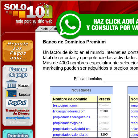
Banco de Dominios Premium
Un factor de éxito en el mundo Internet es con
fácil de recordar y que potencie las actividade
Más de 4000 nombres especialmente seleccion
marketing pueden ser adquiridos a precios pro
Buscar dominios:
Novedades
Nombre de dominio
Precio
Nom
testdomain.com
Ofertar!
inmu
fincasganaderas.com
$199
cons
propiedadeszaragoza.es
Ofertar!
redg
propiedadesvigo.es
Ofertar!
rese
propiedadesvalladolid.es
Ofertar!
solu
propiedadesvalencia.es
$295
cons