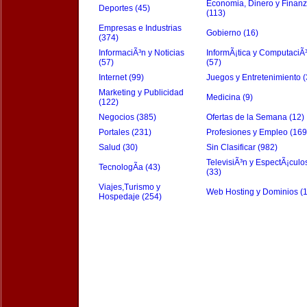
Economia, Dinero y Finan
Deportes (45)
(113)
Empresas e Industrias
Gobierno (16)
(374)
InformaciÃ³n y Noticias
InformÃ¡tica y ComputaciÃ
(57)
(57)
Internet (99)
Juegos y Entretenimiento (
Marketing y Publicidad
Medicina (9)
(122)
Negocios (385)
Ofertas de la Semana (12)
Portales (231)
Profesiones y Empleo (169
Salud (30)
Sin Clasificar (982)
TelevisiÃ³n y EspectÃ¡culo
TecnologÃ­a (43)
(33)
Viajes,Turismo y
Web Hosting y Dominios (
Hospedaje (254)