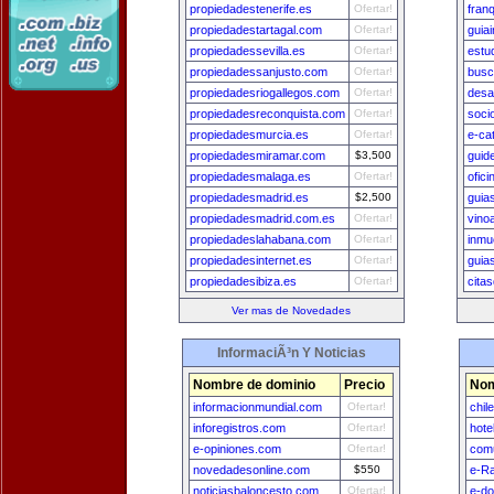
propiedadestenerife.es
Ofertar!
fran
propiedadestartagal.com
Ofertar!
guia
propiedadessevilla.es
Ofertar!
estu
propiedadessanjusto.com
Ofertar!
busc
propiedadesriogallegos.com
Ofertar!
desa
propiedadesreconquista.com
Ofertar!
soci
propiedadesmurcia.es
Ofertar!
e-ca
propiedadesmiramar.com
$3,500
guide
propiedadesmalaga.es
Ofertar!
ofic
propiedadesmadrid.es
$2,500
guia
propiedadesmadrid.com.es
Ofertar!
vino
propiedadeslahabana.com
Ofertar!
inmu
propiedadesinternet.es
Ofertar!
guia
propiedadesibiza.es
Ofertar!
cita
Ver mas de Novedades
InformaciÃ³n Y Noticias
Nombre de dominio
Precio
Nom
informacionmundial.com
Ofertar!
chil
inforegistros.com
Ofertar!
hote
e-opiniones.com
Ofertar!
comu
novedadesonline.com
$550
e-Ra
noticiasbaloncesto.com
Ofertar!
e-do