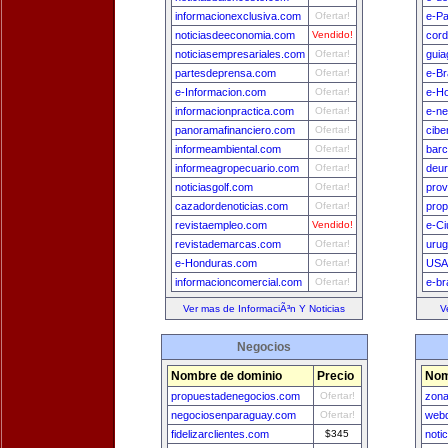
informacionexclusiva.com
Ofertar!
e-P
noticiasdeeconomia.com
Vendido!
cord
noticiasempresariales.com
Ofertar!
guia
partesdeprensa.com
Ofertar!
e-Br
e-Informacion.com
Ofertar!
e-H
informacionpractica.com
Ofertar!
e-n
panoramafinanciero.com
Ofertar!
cibe
informeambiental.com
Ofertar!
bar
informeagropecuario.com
Ofertar!
deu
noticiasgolf.com
Ofertar!
prov
cazadordenoticias.com
Ofertar!
prop
revistaempleo.com
Vendido!
e-Ci
revistademarcas.com
Ofertar!
uru
e-Honduras.com
Ofertar!
USA
informacioncomercial.com
Ofertar!
e-br
Ver mas de InformaciÃ³n Y Noticias
V
Negocios
Nombre de dominio
Precio
Nom
propuestadenegocios.com
Ofertar!
zon
negociosenparaguay.com
Ofertar!
webd
fidelizarclientes.com
$345
noti