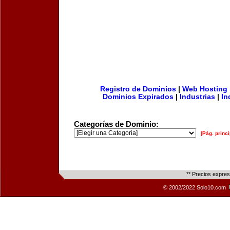
Registro de Dominios
|
Web Hosting
Dominios Expirados
|
Industrias
|
In
Categorías de Dominio:
[Pág. princi
** Precios expre
© 2002/2022 Solo10.com